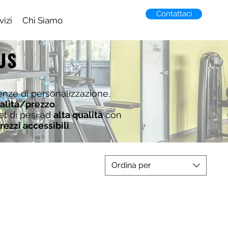
Contattaci
vizi
Chi Siamo
US
enze di personalizzazione,
ualità/prezzo
.
et di pesi ad
alta qualità
con
rezzi accessibili
.
Ordina per