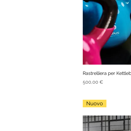
Rastrelliera per Kettle
Prezzo
500,00 €
Nuovo