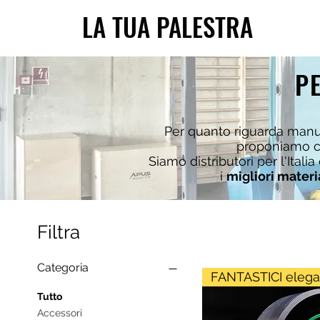
LA TUA PALESTRA
PE
Per quanto riguarda manubr
proponiamo 
Siamo distributori per l'Italia
i
migliori materi
Filtra
Categoria
FANTASTICI elega
Tutto
Accessori