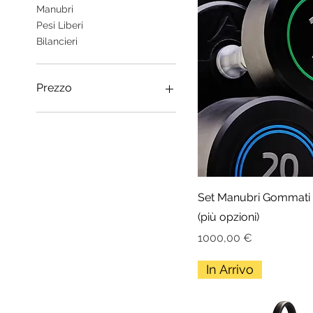
Manubri
Pesi Liberi
Bilancieri
Prezzo
300 €
2600 €
Set Manubri Gommati 
(più opzioni)
Prezzo
1000,00 €
In Arrivo