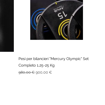
Pesi per bilancieri "Mercury Olympic" Set
Completo 1,25-25 Kg
Prezzo regolare
Prezzo scontato
980,00 €
900,00 €