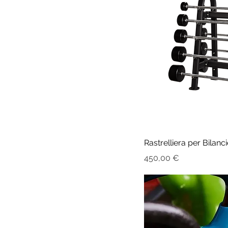
Rastrelliera per Bilan
Prezzo
450,00 €