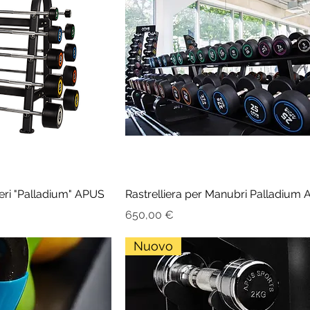
cieri "Palladium" APUS
Rastrelliera per Manubri Palladium
Prezzo
650,00 €
Nuovo