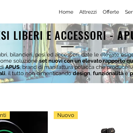
Home
Attrezzi
Offerte
Ser
SI LIBERI E ACCESSORI -
AP
i, bilancieri, pesi ed accessori, date le elevate esig
come soluzione
set nuovi con un elevato rapporto q
 di
APUS
, brand di manifattura polacca che produce s
ali
, il tutto non dimenticando
design
,
funzionalità
e
p
nti
Nuovo