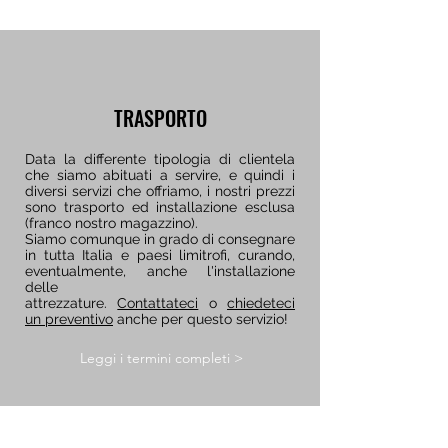
TRASPORTO
Data la differente tipologia di clientela
che siamo abituati a servire, e quindi i
diversi servizi che offriamo, i nostri prezzi
sono trasporto ed installazione esclusa
(franco nostro magazzino).
Siamo comunque in grado di consegnare
in tutta Italia e paesi limitrofi, curando,
eventualmente, anche l'installazione
delle
attrezzature.
Contattateci
o
chiedeteci
un preventivo
anche per questo servizio!
Leggi i termini completi >
€