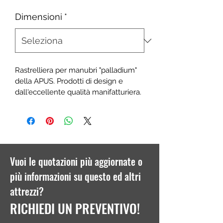
Dimensioni
*
Rastrelliera per manubri "palladium" 
della APUS. Prodotti di design e 
dall'eccellente qualità manifatturiera. 
Costruita in acciaio, garantisce un 
utilizzo stabile e sicuro.
Disponibile in 3 formati:
- Orizzontale Piccolo (max. 5 coppie)
- Orizzontale Grande (max. 10 coppie)
Vuoi le quotazioni più aggiornate o
- Verticale (10 coppie)
più informazioni su questo ed altri
attrezzi?
RICHIEDI UN PREVENTIVO!