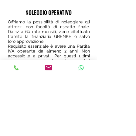
€
€
NOLEGGIO OPERATIVO
€
Offriamo la possibilità di noleggiare gli
attrezzi con facoltà di riscatto finale.
Da 12 a 60 rate mensili, viene effettuato
€
tramite la finanziaria GRENKE e salvo
€
loro approvazione.
Requisito essenziale è avere una Partita
IVA operante da almeno 2 anni. Non
accessibile a privati. Per questi ultimi
possono essere direttamente accordati
pagamenti rateizzati.
Leggi le Condizioni >