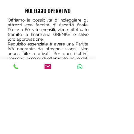
€
€
NOLEGGIO OPERATIVO
€
Offriamo la possibilità di noleggiare gli
attrezzi con facoltà di riscatto finale.
Da 12 a 60 rate mensili, viene effettuato
€
tramite la finanziaria GRENKE e salvo
€
loro approvazione.
Requisito essenziale è avere una Partita
IVA operante da almeno 2 anni. Non
accessibile a privati. Per questi ultimi
possono essere direttamente accordati
pagamenti rateizzati.
Leggi le Condizioni >