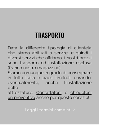
TRASPORTO
Data la differente tipologia di clientela
che siamo abituati a servire, e quindi i
diversi servizi che offriamo, i nostri prezzi
sono trasporto ed installazione esclusa
(franco nostro magazzino).
Siamo comunque in grado di consegnare
in tutta Italia e paesi limitrofi, curando,
eventualmente, anche l'installazione
delle
attrezzature.
Contattateci
o
chiedeteci
un preventivo
anche per questo servizio!
Leggi i termini completi >
€