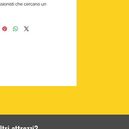
ssionisti che cercano un 
r solido, elegante e pronto per 
.
io semplice e possibilità di 
ere trasporto, consegna e 
ione in tutta Italia.
o NUOVO con Garanzia Estesa, 
to e non rigenerato!
i ora un preventivo per 
bilità, tempi di consegna e 
oni aggiornate.
tri attrezzi?