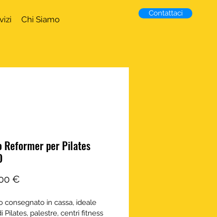
Contattaci
vizi
Chi Siamo
o Reformer per Pilates
O
Prezzo
00 €
o consegnato in cassa, ideale 
i Pilates, palestre, centri fitness 