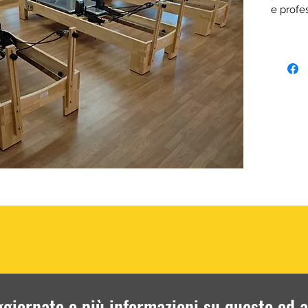
e profe
reforme
l’utilizzo
Montagg
richied
installaz
Prodott
non usa
Richied
disponi
condizi
ggiornate o più informazioni su questo ed al