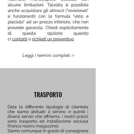
alcune limitazioni. Talvolta è possibile
anche acquistare gli attrezzi ("revisionati"
e funzionanti) con la formula "visto e
piaciuto" ad un prezzo inferiore, che non
prevede garanzia. Chiedi esplicitamente
di questa opzione quando
ci
contatti
o
richiedi un preventivo
.
Leggi i termini completi >
TRASPORTO
Data la differente tipologia di clientela
che siamo abituati a servire, e quindi i
diversi servizi che offriamo, i nostri prezzi
sono trasporto ed installazione esclusa
(franco nostro magazzino).
Siamo comunque in grado di consegnare