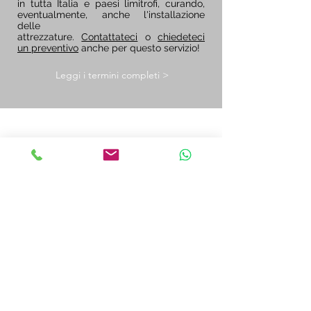
in tutta Italia e paesi limitrofi, curando,
eventualmente, anche l'installazione
delle
attrezzature.
Contattateci
o
chiedeteci
un preventivo
anche per questo servizio!
Leggi i termini completi >
€
€
€
NOLEGGIO OPERATIVO
€
Offriamo la possibilità di noleggiare gli
attrezzi con facoltà di riscatto finale.
Da 12 a 60 rate mensili, viene effettuato
€
tramite la finanziaria GRENKE e salvo
€
loro approvazione.
Requisito essenziale è avere una Partita
IVA operante da almeno 2 anni. Non
accessibile a privati. Per questi ultimi
possono essere direttamente accordati
pagamenti rateizzati.